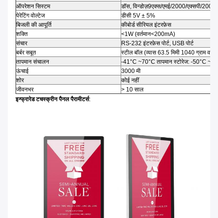
ऑपरेशन सिस्टम
डॉस, विन्डोज़9एक्स/एमई/2000/एक्सपी/2003/व
पेरेटिंग वोल्टेज
डीसी 5V ± 5%
बिजली की आपूर्ति
कीबोर्ड सीरियल इंटरफ़ेस
शक्ति
<1W (वर्तमान<200mA)
संचार
RS-232 इंटरफ़ेस पोर्ट, USB पोर्ट
बर्बर सबूत
स्टील बॉल (व्यास 63.5 मिमी 1040 ग्राम वजन) 
तापमान संचालन
-41°C ~70°C तापमान स्टोरेज: -50°C ~8
ऊंचाई
3000 मी
शोर
कोई नहीं
जीवनभर
> 10 साल
इन्फ्रारेड टचस्क्रीन पैनल पैरामीटर्स
: