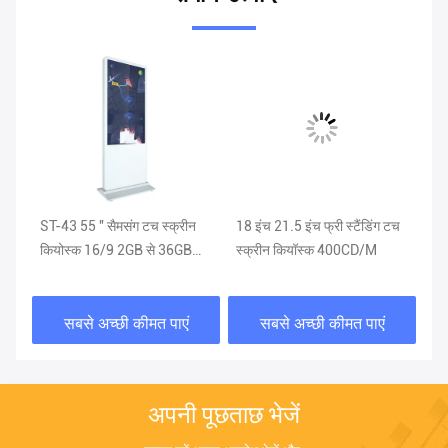
वीड
ST-43 55 '' सैमसंग टच स्क्रीन
18 इंच 21.5 इंच फ्री स्टैंडिंग टच
43
कियोस्क 16/9 2GB से 36GB
स्क्रीन कियॉस्क 400CD/M
कंप
क्षमता के लिए
एक 
सबसे अच्छी कीमत पाएं
सबसे अच्छी कीमत पाएं
अपनी पूछताछ भेजें