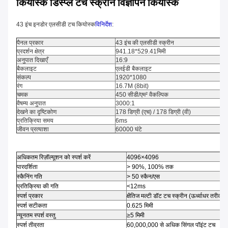
कियोस्क डिस्प्ले टच स्क्रीन विज्ञापन कियोस्क
43 इंच इनडोर एलसीडी टच कियोस्क
विनिर्देश
:
पैनल प्रकार
43 इंच की एलसीडी स्क्रीन
प्रदर्शन क्षेत्र
941.18*529.41मिमी
अनुपात दिखाएँ
16:9
बैकलाइट
एलईडी बैकलाइट
संकल्प
1920*1080
रंग
16.7M (8bit)
चमक
450 सीडी/एम² वैकल्पिक
वैषम्य अनुपात
3000:1
देखने का दृष्टिकोण
178 डिग्री (एच) / 178 डिग्री (वी)
प्रतिक्रिया समय
6ms
जीवन प्रत्याशा
60000 घंटे
अधिकतम रिज़ॉल्यूशन को स्पर्श करें
4096×4096
पारदर्शिता
> 90%, 100% तक
स्कैनिंग गति
> 50 स्कैन/एस
प्रतिक्रिया की गति
<12ms
स्पर्श प्रकार
क्षैतिज मल्टी डॉट टच स्क्रीन (ऊर्ध्वाधर तरीका व
स्पर्श सटीकता
0.625 मिमी
न्यूनतम स्पर्श वस्तु
≥5 मिमी
स्पर्श तीव्रता
60,000,000 से अधिक सिंगल पॉइंट टच