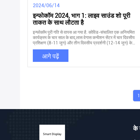
2024/06/14
इन्फोकॉम 2024, भाग 1: लाइव साउंड शो पूरी
ताकत के साथ लौटता है
इन्फोकॉम पूरी गति से वापस आ गया है. कोविड-संचालित एक अनियमित
कार्यक्रम के चार साल के बाद,लास वेगास कन्वेंशन सेंटर में चार दिवसीय
प्रशिक्षण (8-11 जून) और तीन दिवसीय प्रदर्शनी (12-14 जून) के
साथ ऑडियो एक्सपो वापस आ गया है।. ऑडियो विजुअल एंड इंटीग्रेटेड
एक्सपीरियंस एसोसिएशन (AVIXA) द्वारा समर्थित, Infocomm संभवतः
आगे पढ़ें
अमेरिका में अग्रणी स्थापित-एवी व्यापार मेला है।(AVIXA ने CEDIA के
साथ साझेदारी की है) हालांकि, डिजिटल प्रौद्योगिकी के उदय का मतलब है
कि एनएबी शो और आईबीसी जैसे कार्यक्रमों में दिखाने वाले कई समान
विक्रेता भी इन्फोकॉम में मौजूद हैं। अधिक विशेष रूप से, InfoComm
दुनिया में वास्तविक रूप से अग्रणी लाइव साउंड एक्सपो बन गया है।
साउंड सिस्टम निर्माता शो फ्लोर पर अपने बूथों पर कुछ सौदे कर सकते
हैं,लेकिन उनके उत्पादों के मांस और आलू एलवीसीसी के विशाल प्रदर्शन
1
कक्षों में स्पष्ट रूप से जोर से प्रदर्शित कर रहे हैं. सिस्टम सबवूफर लगभग
30 फीट है.आवश्यकसिर्फ 20 हर्ट्ज की तरंग दैर्ध्य का आधा हिस्सा फैलाने
के लिए low-frequency punch की तरह अब मैडिसन स्क्वायर गार्डन
जैसे स्थल में आवश्यक है, चाहे वहां का प्रमुख कार्य जस्टिन टिम्बरलेक हो
या न्यूयॉर्क कीक्स. यहाँ, एक दो भागों में से पहले पूर्वावलोकन में, कुछ नए
ऑडियो उत्पादों है कि InfoComm शो मंजिल पर हो जाएगा कर रहे
के ब
हैं,जिसमें बड़े पैमाने पर पीए घटक शामिल हैं जिन पर खेल स्थल ध्वनि
प्रशंसक जुड़ाव बनाने के लिए भरोसा करते हैं. ऑडिनेट करना(बूथ
8012), डैंटे एवी-ओवर-आईपी समाधान के डेवलपर, डैंटे प्लेटफॉर्म की