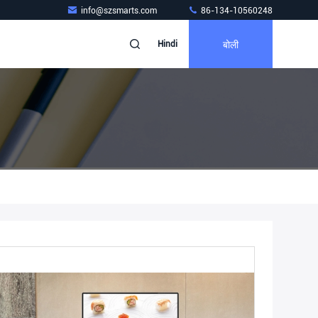
info@szsmarts.com
86-134-10560248
बोली
Hindi