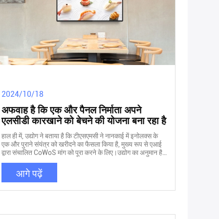
2024/10/18
अफवाह है कि एक और पैनल निर्माता अपने
एलसीडी कारखाने को बेचने की योजना बना रहा है
हाल ही में, उद्योग ने बताया है कि टीएसएमसी ने नानकाई में इनोलक्स के
एक और पुराने संयंत्र को खरीदने का फैसला किया है, मुख्य रूप से एआई
द्वारा संचालित CoWoS मांग को पूरा करने के लिए।उद्योग का अनुमान है
कि संयंत्र की खरीद के बाद, इसे 2026 तक उत्पादन में लाया जा सकता
है। उस वर्ष CoWoS की मासिक उत्पादन क्षमता 150,000 से
आगे पढ़ें
160,000 टुकड़ों तक पहुंचने का अवसर है,जिसका अर्थ है कि उत्पादन
क्षमता लगातार तीन वर्षों के लिए दोगुनी हो गई है।इनोलक्स अर्धचालक
क्षेत्र में सक्रिय रूप से परिवर्तन कर रहा है।अध्यक्ष हांग जिनयांग ने एक
बार जोर देकर कहा था कि वह कारखानों को बेचकर अर्धचालक निर्माताओं
के साथ तकनीकी सहयोग शुरू करने की उम्मीद करते हैं।हाल ही में