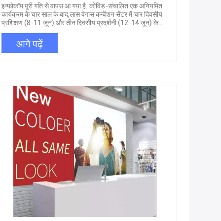
इन्फोकॉम पूरी गति से वापस आ गया है. कोविड-संचालित एक अनियमित
कार्यक्रम के चार साल के बाद,लास वेगास कन्वेंशन सेंटर में चार दिवसीय
प्रशिक्षण (8-11 जून) और तीन दिवसीय प्रदर्शनी (12-14 जून) के
साथ ऑडियो एक्सपो वापस आ गया है।. ऑडियो विजुअल एंड इंटीग्रेटेड
एक्सपीरियंस एसोसिएशन (AVIXA) द्वारा समर्थित, Infocomm संभवतः
आगे पढ़ें
अमेरिका में अग्रणी स्थापित-एवी व्यापार मेला है।(AVIXA ने CEDIA के
साथ साझेदारी की है) हालांकि, डिजिटल प्रौद्योगिकी के उदय का मतलब है
कि एनएबी शो और आईबीसी जैसे कार्यक्रमों में दिखाने वाले कई समान
विक्रेता भी इन्फोकॉम में मौजूद हैं। अधिक विशेष रूप से, InfoComm
दुनिया में वास्तविक रूप से अग्रणी लाइव साउंड एक्सपो बन गया है।
साउंड सिस्टम निर्माता शो फ्लोर पर अपने बूथों पर कुछ सौदे कर सकते
हैं,लेकिन उनके उत्पादों के मांस और आलू एलवीसीसी के विशाल प्रदर्शन
कक्षों में स्पष्ट रूप से जोर से प्रदर्शित कर रहे हैं. सिस्टम सबवूफर लगभग
30 फीट है.आवश्यकसिर्फ 20 हर्ट्ज की तरंग दैर्ध्य का आधा हिस्सा फैलाने
के लिए low-frequency punch की तरह अब मैडिसन स्क्वायर गार्डन
जैसे स्थल में आवश्यक है, चाहे वहां का प्रमुख कार्य जस्टिन टिम्बरलेक हो
या न्यूयॉर्क कीक्स. यहाँ, एक दो भागों में से पहले पूर्वावलोकन में, कुछ नए
ऑडियो उत्पादों है कि InfoComm शो मंजिल पर हो जाएगा कर रहे
हैं,जिसमें बड़े पैमाने पर पीए घटक शामिल हैं जिन पर खेल स्थल ध्वनि
प्रशंसक जुड़ाव बनाने के लिए भरोसा करते हैं. ऑडिनेट करना(बूथ
8012), डैंटे एवी-ओवर-आईपी समाधान के डेवलपर, डैंटे प्लेटफॉर्म की
विकसित सुरक्षा सुविधाओं और लाभों के लिए डैंटे मीडिया एन्क्रिप्शन के
जोड़ का प्रदर्शन करेंगे।डैंटे मीडिया एन्क्रिप्शन मजबूत एईएस-256
एन्क्रिप्शन का उपयोग करके मीडिया प्रवाह की सामग्री की रक्षा करता
हैअपने मूल में सुरक्षा के साथ डिजाइन किया गया, Dante डिवाइस,
नेटवर्क,और प्रो-एवी निर्माताओं के लिए मीडिया स्तर की सुरक्षा अपने