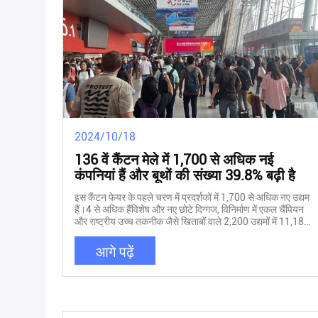
2024/10/18
136 वें कैंटन मेले में 1,700 से अधिक नई
कंपनियां हैं और बूथों की संख्या 39.8% बढ़ी है
इस कैंटन फेयर के पहले चरण में प्रदर्शकों में 1,700 से अधिक नए उद्यम
हैं।4 से अधिक हैंविशेष और नए छोटे दिग्गज, विनिर्माण में एकल चैंपियन
और राष्ट्रीय उच्च तकनीक जैसे खिताबों वाले 2,200 उद्यमों में 11,181
बूथ हैं, जो 37.6% और 44 प्रतिशत हैं।निर्यात प्रदर्शनी के पहले चरण में
उद्यमों और स्टैंडों की कुल संख्या का 9%पिछले सत्र की तुलना में क्रमशः
आगे पढ़ें
39.8% और 35.5% की वृद्धि हुई है। "नई तीन चीजें", डिजिटल
प्रौद्योगिकी और बुद्धिमान विनिर्माण जैसे विषयों से संबंधित 3,600 उद्यम
हैं।और ह्यूमनॉइड रोबोट का एक बैच, स्मार्ट डिवाइस, मस्तिष्क-कंप्यूटर
इंटरफेस उत्पाद विदेशी खरीदारों द्वारा पसंद किए जाते हैं।व्यापार संवर्धन
गतिविधियां अधिक प्रचुर मात्रा में हैं। वर्तमान कैंटन फेयर के बाद से,