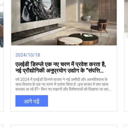
2024/10/18
एलईडी डिस्प्ले एक नए चरण में प्रवेश करता है,
नई प्रौद्योगिकी अनुप्रयोग उद्योग के "संपत्ति
कोड" को सक्रिय करते हैं
वर्ष 2024 में एलईडी डिस्प्ले बाजार ने नई उम्मीदों और आत्मविश्वास के
साथ विकास के एक नए चरण में प्रवेश किया है।इस बाजार में क्या खास
बदलाव आ रहे हैं?• किन नए रुझानों और विशेषताओं को दिखाया जा रहा
है?विदेशी बाजार प्रदर्शन वृद्धि के लिए एक महत्वपूर्ण "इंजन" बन गए हैं।
आर्थिक चक्र के दौरान एलईडी डिस्प्ले बाजार में समायोजन और वृद्धि जारी
आगे पढ़ें
है।ट्रेंडफोर्स की "2025 ग्लोबल एलईडी डिस्प्ले मार्केट आउटलुक और
प्राइस कॉस्ट एनालिसिस रिपोर्ट" के अनुसार, चीन की बाजार मांग सुस्त है,
सरकारी बजट में कटौती, सामाजिक निवेश के इरादे कमजोर हो रहे हैं, और
एलईडी डिस्प्ले की कीमतें बेहद प्रतिस्पर्धी हैं।चीन के एलईडी डिस्प्ले
बाजार के उत्पादन मूल्य में 2024 में गिरावट आने की उम्मीद है।इसका