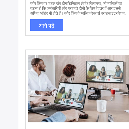
बर्गर किंग पर डबल दांव होगाडिजिटल ऑर्डर कियोस्क, जो मालिकों का
कहना है कि कर्मचारियों और ग्राहकों दोनों के लिए बेहतर हैं और इससे
अधिक ऑर्डर भी होते हैं। बर्गर किंग के मालिक रेस्तरां ब्रांड्स इंटरनेशनल
के सीईओ जोश कोब्ज़ा ने शुक्रवार को निवेशकों से कहा, "हम कियोस्क का
पता लगाने में कुछ प्रगति करना शुरू कर रहे हैं। डिजिटल कियोस्क बड़े
आगे पढ़ें
टचस्क्रीन होते हैं जहां भोजन करने वाले काउंटर पर स्टाफ के सदस्य से
ऑर्डर करने के बजाय रेस्तरां में ऑर्डर और भुगतान कर सकते हैं। कोब्ज़ा
ने कहा कि बर्गर किंग ने "विशाल परिणामों" के साथ अधिक कंपनी के
स्वामित्व वाले रेस्तरां में कियोस्क का परीक्षण शुरू कर दिया है। उन्होंने
कहा कि इन रेस्तरां में "बहुसंख्यक" आदेश कियोस्क का उपयोग करके रखे
गए थे। कोब्ज़ा ने कहा कि श्रृंखला ने पहले ही अपने अंतरराष्ट्रीय बाजारों
में तकनीक को व्यापक रूप से लागू कर दिया था, जिनमें से आधे से अधिक
को कियोस्क में "परिवर्तित" किया गया है। उनके विचार में, कुछ साल पहले
उन्हें स्थापित करना शुरू करने के बाद से उपभोक्ताओं ने कियोस्क को
अधिक स्वीकार किया हैः"मुझे लगता है कि अमेरिका अब कियोस्क के लिए
तैयार है और हम दुनिया भर में तेजी से रोलआउट देखने की संभावना है. "
कोब्ज़ा ने कहा कि प्रौद्योगिकी ने काउंटर पर ग्राहकों और कर्मचारियों दोनों
के लिए "तनावपूर्ण बातचीत" को समाप्त कर दिया, आम तौर पर बड़े आदेशों
का कारण बना, और कर्मचारियों को भोजन तैयार करने में अधिक समय
बिताने दिया।