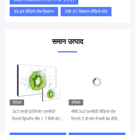
55 इंच वीडियो वॉल विज्ञापन
SW-01 विज्ञापन वीडियो वॉल
समान उत्पाद
वीडियो
वीडियो
वीड
ी
3x3 एचडी इंटेलिजेंट एलसीडी
सीबी 3x3 एलसीडी वीडियो वॉल
आर
3
डिस्प्ले द्विपक्षीय सीम 1.7 मिमी 49 ''
डिस्प्ले 3 डी शोर में कमी 4k वीडियो
खि
एलसीडी विज्ञापन बोर्ड
वॉल
वॉल