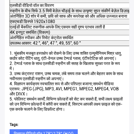
एलसीडी वीडियो वॉल का विवरण
स्क्रीन के बीच सिर्फ 3.5 मिमी बेज़ेल चौड़ाई के साथ उत्कृष्ट सुपर संकीर्ण बेज़ेल डिज़ाइन
अंतर्निहित 3D शोर में कमी, छवि को साफ और रूपरेखा को और अधिक उज्ज्वल बनाना
एफएचडी डिस्प्ले 1920x1080
एलईडी बैकलिट तकनीक आपके लिए एकदम सही दृश्य प्रभाव लाती है
4K इनपुट समर्थित (विकल्प)
अंतर्निहित स्पीकर और रिमोट कंट्रोल समर्थित
उपलब्ध आकार: 42 ", 46", 47 ", 49, 55", 60 "
1. चुंबकीय मजबूत हस्तक्षेप को रोकने के लिए उच्च शक्ति एल्यूमीनियम मिश्र धातु,
कठोर कोट पेंटिंग धातु, एंटी-वेनल उच्च टेम्पर्ड ग्लास, एंटीस्टेटिक को अपनाएं।
2. टेम्पर्ड ग्लास के साथ एलसीडी स्क्रीन की सतह के खिलाफ सुरक्षा परत के रूप
में।
3. उच्च कंट्रास्ट राशन, उच्च चमक, लंबे समय तक चलने और बेहतर काम के साथ
नवीनतम एलसीडी स्क्रीन को अपनाएं।
4. विज्ञापन कार्यक्रम स्वचालित रूप से और परिपत्र बजाना;समर्थन मीडिया
प्रारूप: JPEG (JPG), MP3, AVI, MPEG1, MPEG2, MPEG4, VOB
और DIVX।
5. प्लेलिस्ट समर्थन कार्यों, विभिन्न फ़ोल्डरों को सेट कर सकते हैं, सभी लक्ष्य फ़ाइलों
को उन विभिन्न फ़ोल्डरों में कॉपी कर सकते हैं, सिस्टम आपकी लक्ष्य फ़ाइल को एक-
एक करके चलाने के लिए डिफ़ॉल्ट होगा।
Tags:
विज्ञापन वीडियो वॉल 178°/178° (H/V)