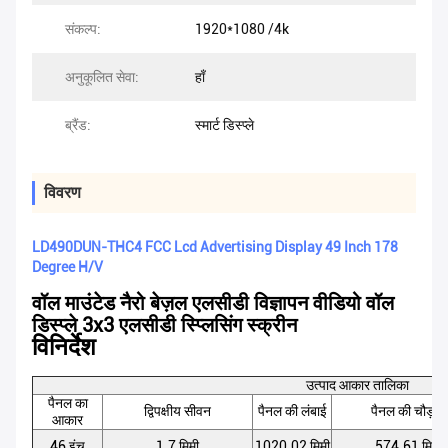
संकल्प:
1920*1080 /4k
अनुकूलित सेवा:
हाँ
ब्रैंड:
स्मार्ट डिस्प्ले
विवरण
LD490DUN-THC4 FCC Lcd Advertising Display 49 Inch 178
Degree H/V
वॉल माउंटेड नैरो बेज़ल एलसीडी विज्ञापन वीडियो वॉल
डिस्प्ले 3x3 एलसीडी स्प्लिसिंग स्क्रीन
विनिर्देश
उत्पाद आकार तालिका
पैनल का
द्विपक्षीय सीवन
पैनल की लंबाई
पैनल की चौड़ाई
आकार
46 इंच
1.7 मिमी
1020.02 मिमी
574.61 मिमी