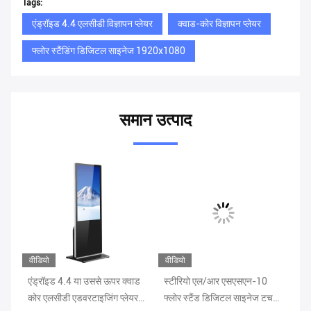
Tags:
एंड्रॉइड 4.4 एलसीडी विज्ञापन प्लेयर
क्वाड-कोर विज्ञापन प्लेयर
फ्लोर स्टैंडिंग डिजिटल साइनेज 1920x1080
समान उत्पाद
वीडियो
वीडियो
ोर
एंड्रॉइड 4.4 या उससे ऊपर क्वाड
स्टीरियो एल/आर एसएसएन-10
75
कोर एलसीडी एडवरटाइजिंग प्लेयर
फ्लोर स्टैंड डिजिटल साइनेज टच
प्र