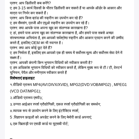
प्रश्न: आप डिलीवरी कब करेंगे?
ए: हम 3-15 कार्य दिवसों के भीतर डिलीवरी कर सकते हैं या आपके ऑर्डर के आकार और
मात्रा पर निर्भर कर सकते हैं।
प्रश्न: आप किस ब्रांड की स्क्रीन का उपयोग कर रहे हैं?
ए: हम सैमसंग, एलजी और एयूओ स्क्रीन का उपयोग कर रहे हैं।
प्रश्न: क्या आपके पास अपना खुद का संलग्नक कारखाना है?
ए: हां, हमारे पास अपना खुद का संलग्नक कारखाना है, और हमारे पास सबसे अच्छा
संरचनात्मक अभियंता है, हम आपको सर्वश्रेष्ठ स्क्रीन और आकार प्रदान करने की उम्मीद
करते हैं, इसलिए OEM का भी स्वागत है।
प्रश्न: क्या आप कोई छूट देते हैं?
ए: हम निर्माता हैं, इसलिए हम आपको एक ही समय में सर्वोत्तम मूल्य और सर्वोत्तम सेवा देने में
सक्षम हैं।
प्रश्न: आपकी कंपनी किन भुगतान विधियों को स्वीकार करती है?
ए: हम अधिकांश भुगतान विधियों को स्वीकार करते हैं, लेकिन मुख्य रूप से टी / टी, वेस्टर्न
यूनियन, पेपैल और मनीग्राम स्वीकार करते हैं
विशेषताएं हाइलाइट
१.वीडियो प्रारूप MP4(AVI:DIVX/XVID), MPG2(DVD:VOB/MPG2) , MPEG1
(VCD DAT/MPG1);
२.ऑडियो प्रारूप एमपी३;
३.उन्नत आईआर स्पर्श प्रौद्योगिकी, एकल स्पर्श प्रौद्योगिकी का समर्थन;
४.व्यापक रूप से उपयोग करने के लिए इंटरैक्टिव स्पर्श;
5 .विज्ञापन फ़ाइलों को अपडेट करने के लिए मेमोरी कार्ड अपनाएं;
६.एक खिलाड़ी पर एसडी कार्ड या यूएसबी पोर्ट;