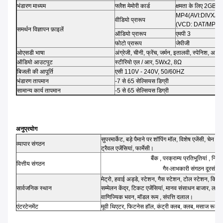
भंडारण माध्यम
फ्लैश मेमोरी कार्ड
क्षमता के लिए 2GB 
MP4(AVI:DIVX/X
वीडियो प्रारूप
(VCD: DAT/MPG1
समर्थन विज्ञापन फ़ाइलें
ऑडियो प्रारूप
एमपी 3
फोटो प्रारूप
जेपीजी
ओएसडी भाषा
अंग्रेजी, चीनी, फ्रेंच, जर्मन, इतालवी, स्पेनिश, अरबी
ऑडियो आउटपुट
स्टीरियो एल / आर, 5Wx2, 8Ω
बिजली की आपूर्ति
एसी 110V - 240V, 50/60HZ
भंडारण तापमान
-7 से 65 सेल्सियस डिग्री
सामान्य कार्य तापमान
-5 से 65 सेल्सियस डिग्री
अनुप्रयोग
सुपरमार्केट, बड़े पैमाने पर शॉपिंग मॉल, विशेष एजेंसी, चेन की द
व्यापार संगठन
ट्रैवल एजेंसियां, फार्मेसी।
बैंक , परक्राम्य प्रतिभूतियां , निधि 
वित्तीय संगठन
गैर-लाभकारी संगठन दूरसंचा
मेट्रो, हवाई अड्डे, स्टेशन, गैस स्टेशन, टोल स्टेशन, किताबो
सार्वजनिक स्थान
सम्मेलन केंद्र, टिकट एजेंसियां, मानव संसाधन बाजार, लॉटरी क
वाणिज्यिक भवन, मॉडल रूम , संपत्ति दलाल।
एंटरटेनमेंट
मूवी थिएटर, फिटनेस हॉल, कंट्री क्लब, क्लब, मसाज रूम, बार