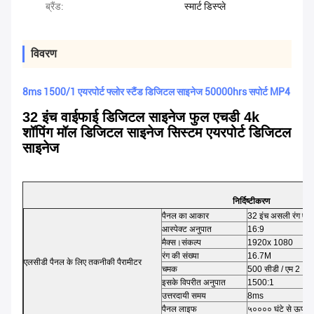
ब्रैंड:
स्मार्ट डिस्प्ले
विवरण
8ms 1500/1 एयरपोर्ट फ्लोर स्टैंड डिजिटल साइनेज 50000hrs सपोर्ट MP4
32 इंच वाईफाई डिजिटल साइनेज फुल एचडी 4k
शॉपिंग मॉल डिजिटल साइनेज सिस्टम एयरपोर्ट डिजिटल
साइनेज
निर्दिष्टीकरण
पैनल का आकार
32 इंच असली रंग एलस
आस्पेक्ट अनुपात
16:9
मैक्स।संकल्प
1920x 1080
रंग की संख्या
16.7M
एलसीडी पैनल के लिए तकनीकी पैरामीटर
चमक
500 सीडी / एम 2
इसके विपरीत अनुपात
1500:1
उत्तरदायी समय
8ms
पैनल लाइफ
५०००० घंटे से ऊपर