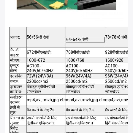
आकार:
56*56*8 सेमी
78*78*8 सेमी
64*64*8 सेमी
लैंप की
672पीसीएलईडी
768पीसीएलईडी
928पीसीएलईडी
मात्रा:
संकल्प:
1600*672
1600*768
1600*928
इनपुट
AC100-
AC100-
AC100-
वोल्ट
240V,50/60HZ
240V,50/60HZ
240V,50/60HZ
दर शक्ति
72W (24V/3A)
96W(24V/4A)
96W(24V/4A)
चमक:
2200cd/m2
2500cd/m2
2500cd/m2
प्रचालन
मोबाइल एपीपी+पीसी
मोबाइल एपीपी+पीसी
मोबाइल एपीपी+पीस
की विधि:
सॉफ्टवेयर
सॉफ्टवेयर
सॉफ्टवेयर
रूपांतरण
mp4,avi,rmvb,jpg.etc
mp4,avi,rmvb,jpg.etc
mp4,avi,rmvb,j
प्रारूप
तेजी से
मैप करने के लिए 2s
मैप करने के लिए 2s
मैप करने के लिए 2s
शुरू:
सिस्टम की
उपयोगकर्ताओं के लिए
उपयोगकर्ताओं के लिए
उपयोगकर्ताओं के ल
सुरक्षा:
द्वितीयक एन्क्रिप्शन
द्वितीयक एन्क्रिप्शन
द्वितीयक एन्क्रिप्शन
रिमोट