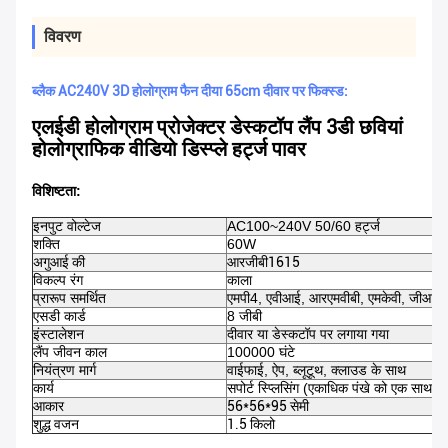
विवरण
ब्लैक AC240V 3D होलोग्राम फैन दीया 65cm दीवार पर फिक्स्ड:
एलईडी होलोग्राम प्रोजेक्टर
डेस्कटॉप लैंप
3डी छवियां
होलोग्राफिक वीडियो डिस्प्ले हर्ट्ज पावर
विशिष्टता:
इनपुट वोल्टेज
AC100~240V 50/60 हर्ट्ज
शक्ति
60W
अगुआई की
आरजीबी1615
विकल्प रंग
काला
प्रारूप समर्थित
एमपी4, एवीआई, आरएमवीबी, एमकेवी, जीआईए
एसडी कार्ड
8 जीबी
इंस्टालेशन
दीवार या डेस्कटॉप पर लगाया गया
लैंप जीवन काल
100000 घंटे
नियंत्रण मार्ग
वाईफाई, ऐप, ब्लूटूथ, क्लाउड के साथ
कार्य
सपोर्ट स्प्लिसिंग (एकाधिक पंखे को एक साथ ज
आकार
56*56*95 सेमी
शुद्ध वजन
1.5 किलो