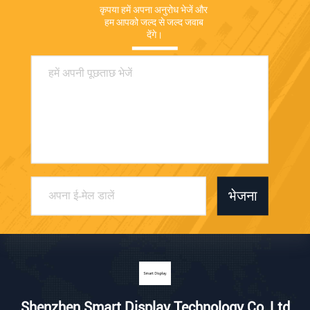
कृपया हमें अपना अनुरोध भेजें और 
हम आपको जल्द से जल्द जवाब 
देंगे।
भेजना
Shenzhen Smart Display Technology Co.,Ltd