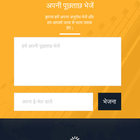
अपनी पूछताछ भेजें
कृपया हमें अपना अनुरोध भेजें और 
हम आपको जल्द से जल्द जवाब 
देंगे।
भेजना