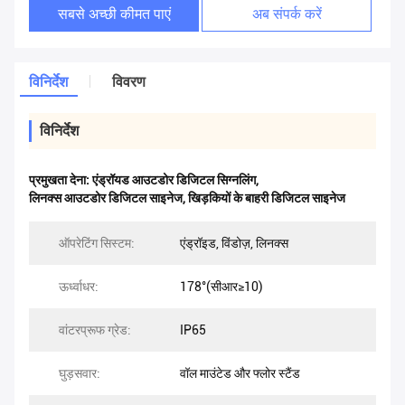
सबसे अच्छी कीमत पाएं
अब संपर्क करें
विनिर्देश
विवरण
विनिर्देश
प्रमुखता देना:
एंड्रॉयड आउटडोर डिजिटल सिग्नलिंग
,
लिनक्स आउटडोर डिजिटल साइनेज
,
खिड़कियों के बाहरी डिजिटल साइनेज
ऑपरेटिंग सिस्टम:
एंड्रॉइड, विंडोज़, लिनक्स
ऊर्ध्वाधर:
178°(सीआर≥10)
वांटरप्रूफ ग्रेड:
IP65
घुड़सवार:
वॉल माउंटेड और फ्लोर स्टैंड