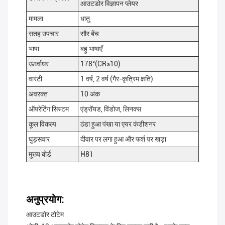
आउटडोर विज्ञापन प्लेयर
मामला
धातु
सतह उपचार
सौर बेंच
भाषा
बहु भाषाएँ
ऊर्ध्वाधर
178°(CR≥10)
वारंटी
1 वर्ष, 2 वर्ष (गैर-कृत्रिम क्षति)
अवरक्त
10 अंक
ऑपरेटिंग सिस्टम
एंड्रॉयड, विंडोज, लिनक्स
कूल विकल्प
ठंडा हुआ पंखा या एयर कंडीशनर
घुड़सवार
दीवार पर लगा हुआ और फर्श पर खड़ा
मुख्य बोर्ड
H81
अनुप्रयोग:
आउटडोर टोटेम