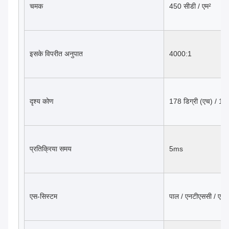
चमक
450 सीडी / एम²
इसके विपरीत अनुपात
4000:1
दृश्य कोण
178 डिग्री (एच) / 178
प्रतिक्रिया समय
5ms
एस-सिस्टम
पाल / एनटीएससी / एस