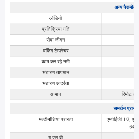
अन्य पैरामीटर
ऑडियो
प्रतिक्रिया गति
सेवा जीवन
वर्किंग टेम्परेचर
काम कर रहे नमी
भंडारण तापमान
भंडारण आर्द्रता
सामान
रिमोट कंट
समर्थन प्रारूप
मल्टीमीडिया प्रारूप
एमपीईजी 1/2, एमप
6/8, 
यु एस बी