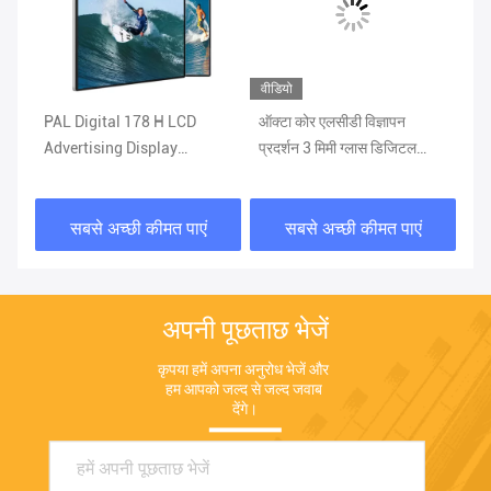
वीडियो
टल
PAL Digital 178 H LCD
ऑक्टा कोर एलसीडी विज्ञापन
49
M
Advertising Display
प्रदर्शन 3 मिमी ग्लास डिजिटल
Di
1073.78×604mm
विज्ञापन स्क्रीन एसी 110V
1
सबसे अच्छी कीमत पाएं
सबसे अच्छी कीमत पाएं
अपनी पूछताछ भेजें
कृपया हमें अपना अनुरोध भेजें और 
हम आपको जल्द से जल्द जवाब 
देंगे।