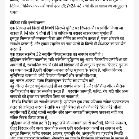
रिलीज, चिकित्सा परामर्श चर्चा प्रणाली;7*24 घंटे सभी मौसम वातावरण अनुकूलन
क्षमता।
वीडियो छवि प्रसंस्करण
एक सिग्नल को किसी भी M×N डिस्प्ले यूनिट पर स्प्लिस और प्रदर्शित किया जा
सकता है, M और N दोनों ही 1 से अधिक या बराबर सकारात्मक पूर्णांक हैं;
इनपुट सिग्नल की मनमाना विंडो और रोमिंग का समर्थन करता है, परत ओवरले का
समर्थन करता है, और एकल स्क्रीन पर चार परतों के किसी भी लेआउट का समर्थन
करता है;
एक एकल स्क्रीन 32 स्क्रीन स्प्लिट्स तक का समर्थन करती है।
बुद्धिमान स्केलिंग तकनीक, छवि स्केलिंग बुद्धिमान बहु-चरण फ़िल्टरिंग एल्गोरिथ्म को
अपनाती है, स्वचालित रूप से छवि की विशेषताओं के अनुसार इष्टतम फ़िल्टर गुणांक
का चयन करती है,छवि परिमाण-मानक स्केल प्रभाव के करीब है, अधिक विवरण
सुनिश्चित करता है, कोई शिकंजा किनारों और अच्छी तीक्ष्णता;
बहु-चैनल अल्ट्रा-उच्च रिज़ॉल्यूशन बेसमैप का समर्थन करें;
बहु-चैनल वेक्टर वर्चुअल एलईडी का समर्थन करता है, और गतिशील और स्थैतिक
दोनों प्रदर्शन मोड का समर्थन करता है। प्रदर्शन सामग्री, फ़ॉन्ट, रंग, गति और अन्य
मापदंडों को इच्छा पर संपादित किया जा सकता है;
∙ निर्बाध स्विचिंग का समर्थन करता है, प्रोसेसर एक उच्च परिभाषा संकेत प्रसंस्करण
तंत्र को एकीकृत करता है ताकि यह सुनिश्चित हो सके कि कोई देरी, कोई नीली
स्क्रीन नहीं है,कोई काली स्क्रीन और अन्य मध्यवर्ती संक्रमण अवस्था नहीं जब
संकेत स्विच किया जाता है;
️ बुद्धिमान काले सीमा हटाने (इनपुट छवि की मनमाने ढंग से कटौती), किनारे संलयन,
क्षेत्र विस्तार और अन्य वास्तविक समय छवि प्रसंस्करण कार्यों का समर्थन करें;
इनपुट सिग्नल, फ़ॉन्ट प्रकार, आकार, पृष्ठभूमि रंग, अग्रभूमि रंग, प्रदर्शन स्थिति
और अन्य मापदंडों के चरित्र ओवरलैप का समर्थन नियंत्रण सॉफ्टवेयर के माध्यम से