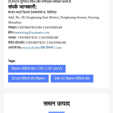
टी,वेस्टर्न यूनियन,पेपैल और मनीग्राम स्वीकार करते हैं
संपर्क जानकारी:
शेन्ज़ेन स्मार्ट डिस्प्ले टेक्नोलॉजी कं, लिमिटेड
Add.:No. 28, Fenghuang East District, Fenghuang Avenue, Fuyong,
Shenzhen.
मोबाइलः
15919847835/
86-13410560248
ईमेलः
marketing@szsmarts.com
स्काइप: 15919847835/ 13410560248
वीचैट/वॉट्सऐप:
15919847835/
13410560248
अंग्रेजी वेबः
www.lcdvideo
वॉल डिस्प्ले।
com
Tags:
विज्ञापन वीडियो वॉल 178°/178° (H/V)
55 इंच वीडियो वॉल विज्ञापन
SW-01 विज्ञापन वीडियो वॉल
समान उत्पाद