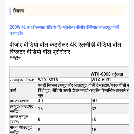
विवरण
200W 4U एचडीएमआई वीडियो वॉल प्रोसेसर वीजीए डीवीआई आउटपुट पीसी
डेस्कटॉप
वीजीए वीडियो वॉल कंट्रोलर 4K एलसीडी वीडियो वॉल
स्प्लिटर वीडियो वॉल प्रोसेसर
विनिर्देश:
WTX-6000 श्रृंखला
उत्पाद का मॉडल:
WTX-6016
WTX-6032
एचडी सिग्नल इनपुट और आउटपुट, पीसी डेस्कटॉप/एकल पीसी मल्ट
कार्यः
विंडो पुश, वीडियो ऊपरी दीवार/मल्टी-स्क्रीन स्प्लिसिंग/ओवरले रोमिं
ज़ूम
मास्टर मशीन:
4U
9U
इनपुट/आउटपुट
16
32
स्लॉटः
मानक इनपुट
8
16
स्लॉटः
मानक आउटपुट
8
16
स्लॉटः