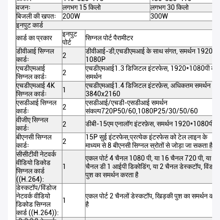
वजनः
लगभग 15 किलो
लगभग 30 किलो
बिजली की खपतः
200W
300W
इनपुट कार्ड
इनपुट
कार्ड का प्रकार
सिग्नल पोर्ट पैरामीटर
पोर्ट
डीवीआई सिग्नल
डीवीआई-डी,एचडीएमआई के साथ संगत, समर्थन 1920 *
2
कार्डः
1080P
एचडीएमआई
एचडीएमआई1.3 डिजिटल इंटरफेस, 1920*1080पी का
2
सिग्नल कार्डः
समर्थन
एचडीएमआई 4K
एचडीएमआई1.4 डिजिटल इंटरफ़ेस, अधिकतम समर्थन
1
सिग्नल कार्डः
3840x2160
एसडीआई सिग्नल
एसडीआई/एचडी-एसडीआई समर्थन
2
कार्डः
संकल्प720P50/60,1080P25/30/50/60
वीजीए सिग्नल
डीबी-15एम एनालॉग इंटरफ़ेस, समर्थन 1920*1080पी;
2
कार्डः
बीएनसी सिग्नल
15P सुई इंटरफेस,प्रत्येक इंटरफेस को टेल लाइन के
2
कार्डः
माध्यम से 8 बीएनसी सिग्नल स्रोतों से जोड़ा जा सकता है
सीसीटीवी नेटवर्क
एकल पोर्ट 4 चैनल 1080 पी, या 16 चैनल 720 पी, या 3
वीडियो डिकोड
1
चैनल डी 1 आईपी डिकोडिंग, या 2 चैनल डेस्कटॉप, विंडो
सिग्नल कार्ड
पुश का समर्थन करता है
((H.264):
डेस्कटॉप/विंडोज
नेटवर्क वीडियो
एकल पोर्ट 2 चैनलों डेस्कटॉप, खिड़की पुश का समर्थन करत
1
डिकोड सिग्नल
है
कार्ड ((H.264)):