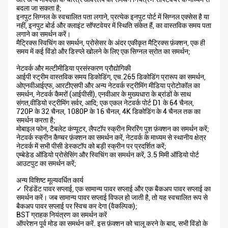
बदला जा सकता है;
इनपुट सिग्नल के स्वचालित पता लगाने, प्रत्येक इनपुट पोर्ट में सिग्नल एक्सेस है या
नहीं, इनपुट बोर्ड और क्लाइंट सॉफ्टवेयर में स्थिति संकेत हैं, का वास्तविक समय पता
लगाने का समर्थन करें।
मैट्रिक्स स्विचिंग का समर्थन, प्रोसेसर के अंदर एकीकृत मैट्रिक्स फ़ंक्शन, एक ही
समय में कई विंडो और डिस्प्ले खोलने के लिए एक सिग्नल स्रोत का समर्थन;
नेटवर्क और मल्टीमीडिया प्रसंस्करण प्रौद्योगिकी
आईपी स्ट्रीम वास्तविक समय डिकोडिंग, एच.265 डिकोडिंग प्रारूप का समर्थन,
ओएनवीआईएफ, आरटीएसपी और अन्य नेटवर्क स्ट्रीमिंग मीडिया प्रोटोकॉल का
समर्थन, नेटवर्क कैमरों (आईपीसी), एनवीआर के मुख्यधारा के ब्रांडों के साथ
संगत,वीडियो स्ट्रीमिंग सर्वर, आदि; एक एकल नेटवर्क पोर्ट D1 के 64 चैनल,
720P के 32 चैनल, 1080P के 16 चैनल, 4K डिकोडिंग के 4 चैनल तक का
समर्थन करता है;
मोबाइल फोन, टैबलेट कंप्यूटर, लैपटॉप स्क्रीन मिररिंग पुश फ़ंक्शन का समर्थन करें;
नेटवर्क स्क्रीन कैप्चर फ़ंक्शन का समर्थन करें, नेटवर्क के माध्यम से स्थानीय क्षेत्र
नेटवर्क में सभी पीसी डेस्कटॉप को बड़ी स्क्रीन पर प्रदर्शित करें;
एम्बेडेड ऑडियो प्रोसेसिंग और स्विचिंग का समर्थन करें, 3.5 मिमी ऑडियो पोर्ट
आउटपुट का समर्थन करें;
अन्य विशिष्ट मूल्यवर्धित कार्य
✓ रिडंडेंट पावर सप्लाई, एक सामान्य पावर सप्लाई और एक बैकअप पावर सप्लाई का
समर्थन करें। जब सामान्य पावर सप्लाई विफल हो जाती है, तो यह स्वचालित रूप से
बैकअप पावर सप्लाई पर स्विच कर देगा (वैकल्पिक);
BST ग्राहक नियंत्रण का समर्थन करें
ऑपरेशन पूर्व मोड का समर्थन करें. इस फ़ंक्शन को चालू करने के बाद, सभी विंडो के