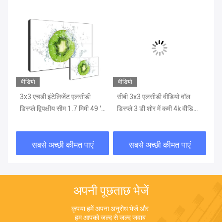
वीडियो
वीडियो
वीड
ी
3x3 एचडी इंटेलिजेंट एलसीडी
सीबी 3x3 एलसीडी वीडियो वॉल
आर
3
डिस्प्ले द्विपक्षीय सीम 1.7 मिमी 49 ''
डिस्प्ले 3 डी शोर में कमी 4k वीडियो
खि
एलसीडी विज्ञापन बोर्ड
वॉल
वॉल
सबसे अच्छी कीमत पाएं
सबसे अच्छी कीमत पाएं
अपनी पूछताछ भेजें
कृपया हमें अपना अनुरोध भेजें और 
हम आपको जल्द से जल्द जवाब 