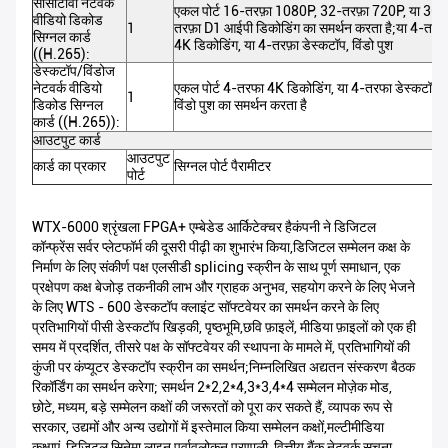
सीसीटीवी नेटवर्क
एकल पोर्ट 16-तरफ़ा 1080P, 32-तरफ़ा 720P, या 36-
वीडियो डिकोड
1
तरफ़ा D1 आईपी डिकोडिंग का समर्थन करता है;या 4-तरफ़
सिग्नल कार्ड
4K डिकोडिंग, या 4-तरफ़ा डेस्कटॉप, विंडो पुश
((H.265):
डेस्कटॉप/विंडोज
नेटवर्क वीडियो
एकल पोर्ट 4-तरफा 4K डिकोडिंग, या 4-तरफा डेस्कटॉप,
1
डिकोड सिग्नल
विंडो पुश का समर्थन करता है
कार्ड ((H.265)):
आउटपुट कार्ड
आउटपुट
कार्ड का प्रकार
सिग्नल पोर्ट पैरामीटर
पोर्ट
WTX-6000 श्रृंखला FPGA+ एम्बेडेड आर्किटेक्चर हैकंपनी ने डिजिटल
कॉन्फ्रेंस सर्वर प्लेटफॉर्म की दूसरी पीढ़ी का शुभारंभ किया,डिजिटल सम्मेलन कक्ष के
निर्माण के लिए संकीर्ण पक्ष एलसीडी splicing स्क्रीन के साथ पूर्ण समाधान, एक
प्रक्षेपण कक्ष बेजोड़ तकनीकी लाभ और ग्राहक अनुभव, सहयोग करने के लिए भेजने
के लिए WTS - 600 डेस्कटॉप क्लाइंट सॉफ्टवेयर का समर्थन करने के लिए
प्रतिभागियों पीसी डेस्कटॉप खिड़की, पृष्ठभूमि,छवि फ़ाइलें, मीडिया फ़ाइलों को एक ही
समय में प्रदर्शित, तीसरे पक्ष के सॉफ्टवेयर की स्थापना के मामले में, प्रतिभागियों की
कुंजी पर कंप्यूटर डेस्कटॉप स्क्रीन का समर्थन;निम्नलिखित अद्यतन संस्करण बैठक
रिकॉर्डिंग का समर्थन करेगा; समर्थन 2*2,2*4,3*3,4*4 सम्मेलन मोज़ेक मोड,
छोटे, मध्यम, बड़े सम्मेलन कक्षों की जरूरतों को पूरा कर सकते हैं, व्यापक रूप से
सरकार, उद्यमों और अन्य उद्योगों में इस्तेमाल किया सम्मेलन कक्षों,मल्टीमीडिया
कक्षाएं, डिजिटल सिनेमा लाइन पूर्वावलोकन प्रणाली, वित्तीय बैंक नेटवर्क सूचना