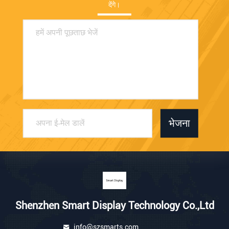
देंगे।
भेजना
Shenzhen Smart Display Technology Co.,Ltd
info@szsmarts.com