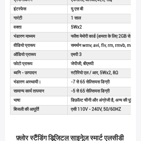
इंटरफेस
यु एस बी
गारंटी
1 साल
वक्ता
5Wx2
भंडारण माध्यम
फ्लैश मेमोरी कार्ड (क्षमता के लिए 2GB से 36G
वीडियो प्रारूप
समर्थन wmv, avi, flv, rm, rmvb, mpeg, 
ऑडियो प्रारूप
एमपी 3
फोटो प्रारूप
जेपीजी, बीएमपी
ध्वनि - उत्पादन
स्टीरियो एल / आर, 5Wx2, 8Ω
भंडारण अस्थायी।
-7 से 65 सेल्सियस डिग्री
सामान्य कार्य तापमान
-5 से 65 सेल्सियस डिग्री
भाषा
डिफ़ॉल्ट चीनी और अंग्रेजी है, अन्य की पुष्टि 
बिजली की आपूर्ति
एसी 110V - 240V, 50/60HZ
फ़्लोर स्टैंडिंग डिजिटल साइनेज स्मार्ट एलसीडी 