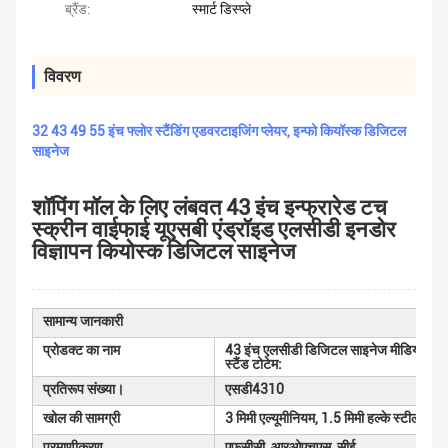
ब्रैंड:
स्मार्ट डिस्प्ले
विवरण
32 43 49 55 इंच फ्लोर स्टैंडिंग एडवरटाइजिंग प्लेयर, इन्फो कियॉस्क डिजिटल
साइनेज
शॉपिंग मॉल के लिए लंबवत 43 इंच इन्फ्रारेड टच
स्क्रीन वाईफाई यूएसबी एंड्रॉइड एलसीडी इनडोर
विज्ञापन कियोस्क डिजिटल साइनेज
सामान्य जानकारी
प्रोडक्ट का नाम
43 इंच एलसीडी डिजिटल साइनेज मीडिया प्लेयर इन
स्टैंड टोटेम:
प्रतिरूप संख्या।
एसडी4310
खोल की सामग्री
3 मिमी एल्यूमीनियम, 1.5 मिमी हल्के स्टील, 5 मि
प्रमाणीकरण
एफसीसी, आरओएचएस, सीई