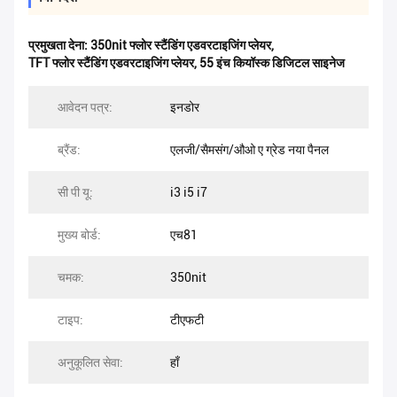
प्रमुखता देना:
350nit फ्लोर स्टैंडिंग एडवरटाइजिंग प्लेयर
,
TFT फ्लोर स्टैंडिंग एडवरटाइजिंग प्लेयर
,
55 इंच कियॉस्क डिजिटल साइनेज
आवेदन पत्र:
इनडोर
ब्रैंड:
एलजी/सैमसंग/औओ ए ग्रेड नया पैनल
सी पी यू:
i3 i5 i7
मुख्य बोर्ड:
एच81
चमक:
350nit
टाइप:
टीएफटी
अनुकूलित सेवा:
हाँ